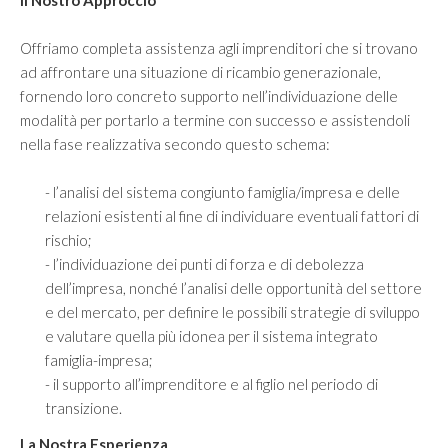
Investire in Cina
Investire negli Emirati Arabi Uniti
Offriamo completa assistenza agli imprenditori che si trovano
ad affrontare una situazione di ricambio generazionale,
Investire in Giappone
fornendo loro concreto supporto nell’individuazione delle
Investire in Iran
modalità per portarlo a termine con successo e assistendoli
nella fase realizzativa secondo questo schema:
Investire in Kazakistan
- l’analisi del sistema congiunto famiglia/impresa e delle
BLOG
relazioni esistenti al fine di individuare eventuali fattori di
rischio;
CONTATTI
- l’individuazione dei punti di forza e di debolezza
dell’impresa, nonché l’analisi delle opportunità del settore
e del mercato, per definire le possibili strategie di sviluppo
e valutare quella più idonea per il sistema integrato
famiglia-impresa;
- il supporto all’imprenditore e al figlio nel periodo di
transizione.
La Nostra Esperienza