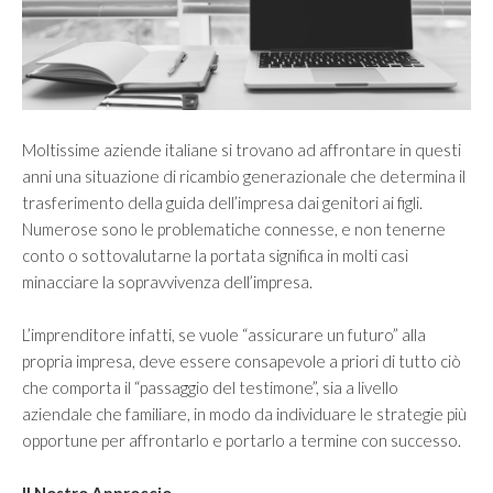
Vision
Mission
SERVIZI
Moltissime aziende italiane si trovano ad affrontare in questi
Controllo di gestione e controllo strategico
anni una situazione di ricambio generazionale che determina il
trasferimento della guida dell’impresa dai genitori ai figli.
Finanza Aziendale
Numerose sono le problematiche connesse, e non tenerne
Internazionalizzazione
conto o sottovalutarne la portata significa in molti casi
minacciare la sopravvivenza dell’impresa.
Merger & Acquisition e valutazione d’azienda
Organizzazione e Riorganizzazione Aziendale
L’imprenditore infatti, se vuole “assicurare un futuro” alla
propria impresa, deve essere consapevole a priori di tutto ciò
Passaggio generazionale
che comporta il “passaggio del testimone”, sia a livello
aziendale che familiare, in modo da individuare le strategie più
MERCATI
opportune per affrontarlo e portarlo a termine con successo.
Il Nostro Approccio