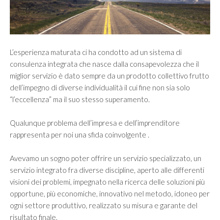
Vision
Mission
SERVIZI
L’esperienza maturata ci ha condotto ad un sistema di
consulenza integrata che nasce dalla consapevolezza che il
miglior servizio è dato sempre da un prodotto collettivo frutto
Controllo di gestione e controllo strategico
dell’impegno di diverse individualità il cui fine non sia solo
Finanza Aziendale
“l’eccellenza” ma il suo stesso superamento.
Internazionalizzazione
Qualunque problema dell’impresa e dell’imprenditore
Merger & Acquisition e valutazione d’azienda
rappresenta per noi una sfida coinvolgente .
Organizzazione e Riorganizzazione Aziendale
Avevamo un sogno poter offrire un servizio specializzato, un
Passaggio generazionale
servizio integrato fra diverse discipline, aperto alle differenti
visioni dei problemi, impegnato nella ricerca delle soluzioni più
MERCATI
opportune, più economiche, innovativo nel metodo, idoneo per
ogni settore produttivo, realizzato su misura e garante del
risultato finale.