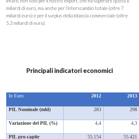
infatti, non solo per il nostro export, che ha superato quota 6
miliardi di euro, ma anche per l’interscambio totale (oltre 7
miliardi euro) e per il surplus della bilancia commerciale (oltre
5.3 miliardi di euro).
Principali indicatori economici
In Euro
2012
2013
PIL Nominale (mld)
283
298
Variazione del PIL (%)
4,4
4,3
PIL pro-capite
55.154
55.421