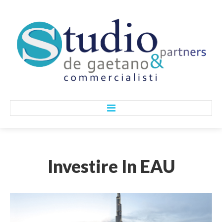
HOME
Investire
In
EAU
CHI SIAMO
Lo Studio
I Nostri Valori