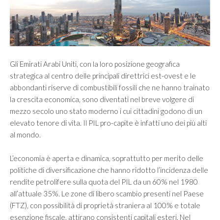
Vision
Mission
SERVIZI
Gli Emirati Arabi Uniti, con la loro posizione geografica
strategica al centro delle principali direttrici est-ovest e le
Controllo di gestione e controllo strategico
abbondanti riserve di combustibili fossili che ne hanno trainato
Finanza Aziendale
la crescita economica, sono diventati nel breve volgere di
mezzo secolo uno stato moderno i cui cittadini godono di un
Internazionalizzazione
elevato tenore di vita. Il PIL pro-capite è infatti uno dei più alti
Merger & Acquisition e valutazione d’azienda
al mondo.
Organizzazione e Riorganizzazione Aziendale
L’economia è aperta e dinamica, soprattutto per merito delle
Passaggio generazionale
politiche di diversificazione che hanno ridotto l’incidenza delle
rendite petrolifere sulla quota del PIL da un 60% nel 1980
MERCATI
all’attuale 35%. Le zone di libero scambio presenti nel Paese
(FTZ), con possibilità di proprietà straniera al 100% e totale
esenzione fiscale, attirano consistenti capitali esteri. Nel