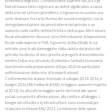
economica degli EAU. Ciononostante a partire dal 2015 gli
Emirati hanno fatto registrare un deficit significativo a causa
della crisi nel settore petrolifero, e il governo ha avviato una
serie di misure, fra cui la riforma dei sussidi energetici, con la
deregolamentazione dei prezzi interni del petrolio e un
aumento nelle tariffe dell'elettricità e dell'acqua. Altre misure
fiscali attualmente discusse sono l'introduzione di imposizione
fiscale sulle imprese e l'IVA. Il governo di Abu Dhabi, le cui
entrate sono le più danneggiate dalla caduta dei prezzi del
petrolio, ha deciso di dare priorità ai progetti di investimento,
mentre Dubai sta cercando di stimolare l'attività economica
investendo nella preparazione di Expo 2020 (in particolare
nell'estensione della rete di trasporti urbani).
Conformemente al piano triennale di sviluppo 2014-2016, il
budget 2016 (48,5 miliardi di EAD, in leggero aumento rispetto
al 2015), ha allocato la maggior parte dei fondi alle spese
sociali, con priorità all'educazione, alla sanità e all'alloggio. I
bisogni dei cittadini e le infrastrutture sono essenziali per
realizzare la Visione EAU 2021. La riduzione delle spese