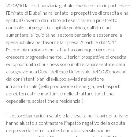
Investire in Cina
2009/10 la crisi finanziaria globale, che ha colpito in particolare
Investire negli Emirati Arabi Uniti
l’Emirato di Dubai, ha rallentato le prospettive di crescita e ha
spinto il Governo da un lato ad esercitare un più stretto
Investire in Giappone
controllo sui progetti a capitale pubblico, dall’altro ad
Investire in Iran
aumentare la liquidità nel settore bancario e sostenere la
spesa pubblica per favorire la ripresa. A partire dal 2011
Investire in Kazakistan
l’economia nazionale emiratina ha comunque ripreso a
crescere progressivamente. Ulteriori prospettive di crescita
BLOG
ed opportunità di business sono inoltre rappresentate dalla
assegnazione a Dubai dell’Expo Universale del 2020, nonché
CONTATTI
dai consistenti piani di sviluppo avviati nel settore
infrastrutturale (nella produzione di energia, nei trasporti
aerei, terrestri e marittimi, e nelle strutture turistiche,
ospedaliere, scolastiche e residenziali).
Il settore bancario in salute e la crescita nei ricavi del turismo
hanno aiutato a contrastare l'impatto negativo della caduta
nei prezzi del petrolio, riflettendo la diversificazione