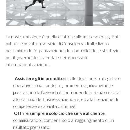
Vision
Mission
SERVIZI
La nostra missione è quella di offrire alle imprese ed agli Enti
pubblici e privati un servizio di Consulenza di alto livello
Controllo di gestione e controllo strategico
nell’ambito dell’organizzazione, del controllo, delle strategie
Finanza Aziendale
per il governo dell’azienda e dei processi di
internazionalizzazione.
Internazionalizzazione
Merger & Acquisition e valutazione d’azienda
Assistere gli imprenditori
nelle decisioni strategiche e
operative, apportando miglioramenti significativi nelle
Organizzazione e Riorganizzazione Aziendale
prestazioni dell’azienda e contribuendo alla sua crescita,
Passaggio generazionale
allo sviluppo del business aziendale, ed alla creazione di
competenze e capacità distintive.
Offrire sempre e solo ciò che serve al cliente
,
MERCATI
commisurando i compensi solo al raggiungimento di un
risultato prefissato.