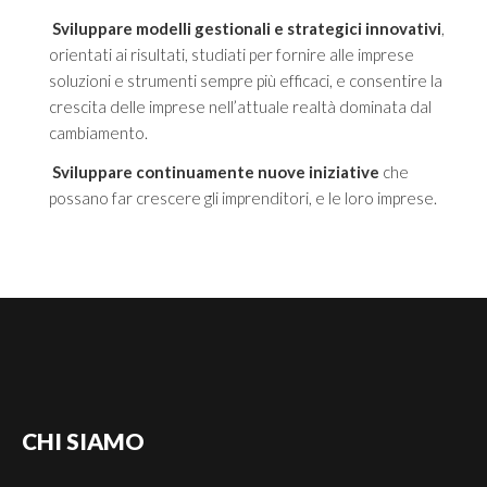
Investire in Cina
Sviluppare modelli gestionali e strategici innovativi
,
Investire negli Emirati Arabi Uniti
orientati ai risultati, studiati per fornire alle imprese
soluzioni e strumenti sempre più efficaci, e consentire la
Investire in Giappone
crescita delle imprese nell’attuale realtà dominata dal
Investire in Iran
cambiamento.
Investire in Kazakistan
Sviluppare continuamente nuove iniziative
che
possano far crescere gli imprenditori, e le loro imprese.
BLOG
CONTATTI
CHI
SIAMO