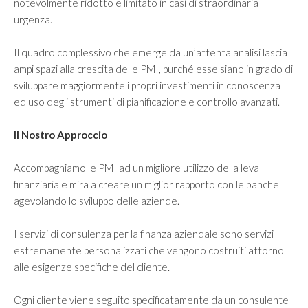
Investire in Cina
notevolmente ridotto e limitato in casi di straordinaria
urgenza.
Investire negli Emirati Arabi Uniti
Investire in Giappone
Il quadro complessivo che emerge da un’attenta analisi lascia
ampi spazi alla crescita delle PMI, purché esse siano in grado di
Investire in Iran
sviluppare maggiormente i propri investimenti in conoscenza
Investire in Kazakistan
ed uso degli strumenti di pianificazione e controllo avanzati.
Il Nostro Approccio
BLOG
Accompagniamo le PMI ad un migliore utilizzo della leva
CONTATTI
finanziaria e mira a creare un miglior rapporto con le banche
agevolando lo sviluppo delle aziende.
I servizi di consulenza per la finanza aziendale sono servizi
estremamente personalizzati che vengono costruiti attorno
alle esigenze specifiche del cliente.
Ogni cliente viene seguito specificatamente da un consulente