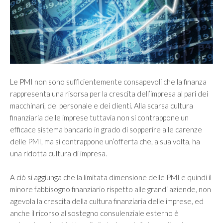
Vision
Mission
SERVIZI
Controllo di gestione e controllo strategico
Le PMI non sono sufficientemente consapevoli che la finanza
rappresenta una risorsa per la crescita dell’impresa al pari dei
Finanza Aziendale
macchinari, del personale e dei clienti. Alla scarsa cultura
Internazionalizzazione
finanziaria delle imprese tuttavia non si contrappone un
efficace sistema bancario in grado di sopperire alle carenze
Merger & Acquisition e valutazione d’azienda
delle PMI, ma si contrappone un’offerta che, a sua volta, ha
Organizzazione e Riorganizzazione Aziendale
una ridotta cultura di impresa.
Passaggio generazionale
A ciò si aggiunga che la limitata dimensione delle PMI e quindi il
minore fabbisogno finanziario rispetto alle grandi aziende, non
MERCATI
agevola la crescita della cultura finanziaria delle imprese, ed
anche il ricorso al sostegno consulenziale esterno è