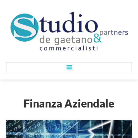
HOME
Finanza
Aziendale
CHI SIAMO
Lo Studio
I Nostri Valori