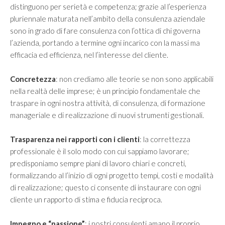
Investire in Cina
distinguono per serietà e competenza; grazie al l’esperienza
pluriennale maturata nell’ambito della consulenza aziendale
Investire negli Emirati Arabi Uniti
sono in grado di fare consulenza con l’ottica di chi governa
Investire in Giappone
l’azienda, portando a termine ogni incarico con la massi ma
efficacia ed efficienza, nel l’interesse del cliente.
Investire in Iran
Investire in Kazakistan
Concretezza
: non crediamo alle teorie se non sono applicabili
nella realtà delle imprese; è un principio fondamentale che
BLOG
traspare in ogni nostra attività, di consulenza, di formazione
manageriale e di realizzazione di nuovi strumenti gestionali.
CONTATTI
Trasparenza nei rapporti con i clienti
: la correttezza
professionale è il solo modo con cui sappiamo lavorare;
predisponiamo sempre piani di lavoro chiari e concreti,
formalizzando al l’inizio di ogni progetto tempi, costi e modalità
di realizzazione; questo ci consente di instaurare con ogni
cliente un rapporto di stima e fiducia reciproca.
Impegno e “passione”
: i nostri consulenti amano il proprio