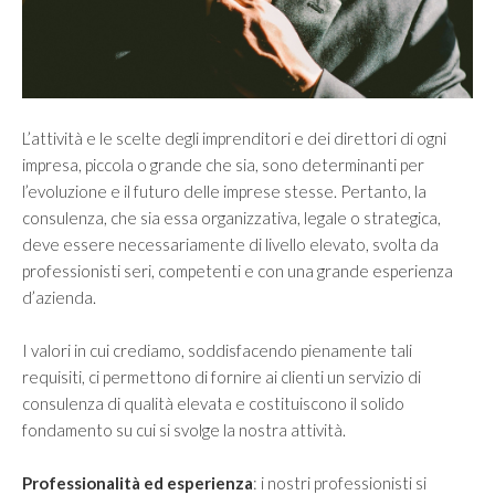
Vision
Mission
SERVIZI
L’attività e le scelte degli imprenditori e dei direttori di ogni
impresa, piccola o grande che sia, sono determinanti per
Controllo di gestione e controllo strategico
l’evoluzione e il futuro delle imprese stesse. Pertanto, la
Finanza Aziendale
consulenza, che sia essa organizzativa, legale o strategica,
deve essere necessariamente di livello elevato, svolta da
Internazionalizzazione
professionisti seri, competenti e con una grande esperienza
Merger & Acquisition e valutazione d’azienda
d’azienda.
Organizzazione e Riorganizzazione Aziendale
I valori in cui crediamo, soddisfacendo pienamente tali
Passaggio generazionale
requisiti, ci permettono di fornire ai clienti un servizio di
consulenza di qualità elevata e costituiscono il solido
fondamento su cui si svolge la nostra attività.
MERCATI
Professionalità ed esperienza
: i nostri professionisti si