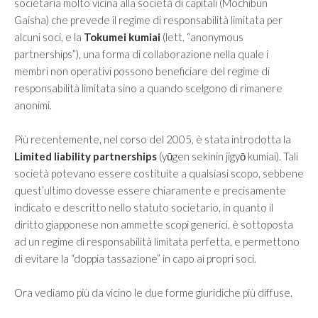
societaria molto vicina alla società di capitali (Mochibun
Gaisha) che prevede il regime di responsabilità limitata per
alcuni soci, e la
Tokumei kumiai
(lett. “anonymous
partnerships”), una forma di collaborazione nella quale i
membri non operativi possono beneficiare del regime di
responsabilità limitata sino a quando scelgono di rimanere
anonimi.
Più recentemente, nel corso del 2005, è stata introdotta la
Limited liability partnerships
(yūgen sekinin jigyō kumiai). Tali
società potevano essere costituite a qualsiasi scopo, sebbene
quest’ultimo dovesse essere chiaramente e precisamente
indicato e descritto nello statuto societario, in quanto il
diritto giapponese non ammette scopi generici, è sottoposta
ad un regime di responsabilità limitata perfetta, e permettono
di evitare la “doppia tassazione” in capo ai propri soci.
Ora vediamo più da vicino le due forme giuridiche più diffuse.