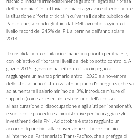
rischio di inficiare irrimediabilmente gli sforzi legati alla ripresa
dell'economia. Ciò, tuttavia, rischia di aggravare ulteriormente
la situazione di forte criticità in cui versa il debito pubblico del
Paese, che, secondo gli ultimi dati FMI, avrebbe raggiunto il
livello record del 245% del PIL al termine dell'anno solare
2014.
Il consolidamento di bilancio rimane una priorità per il paese,
con l'obiettivo di riportare i livelli del debito sotto controllo. A
giugno 2015 il governo ha reiterato il suo impegno a
raggiungere un avanzo primario entro il 2020 e a novembre
dello stesso anno è stato varato un piano d'emergenza, che va
ad aumentare il salario minimo del 3%, introduce misure di
supporto (come ad esempio l'estensione dell'accesso
all'assicurazione di disoccupazione e agli aiuti per i pensionati),
e snellisce le procedure amministrative per incoraggiare gli
investimenti delle PMI. Ad ottobre è stato raggiunto un
accordo di principio sulla convenzione di libero scambio
all'interno del Partenariato Trans-Pacifico, che si prefigge di