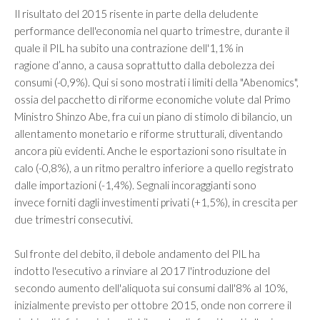
Investire in Cina
Il risultato del 2015 risente in parte della deludente
Investire negli Emirati Arabi Uniti
performance dell'economia nel quarto trimestre, durante il
quale il PIL ha subito una contrazione dell'1,1% in
Investire in Giappone
ragione d’anno, a causa soprattutto dalla debolezza dei
Investire in Iran
consumi (-0,9%). Qui si sono mostrati i limiti della "Abenomics",
ossia del pacchetto di riforme economiche volute dal Primo
Investire in Kazakistan
Ministro Shinzo Abe, fra cui un piano di stimolo di bilancio, un
allentamento monetario e riforme strutturali, diventando
BLOG
ancora più evidenti. Anche le esportazioni sono risultate in
calo (-0,8%), a un ritmo peraltro inferiore a quello registrato
CONTATTI
dalle importazioni (-1,4%). Segnali incoraggianti sono
invece forniti dagli investimenti privati (+1,5%), in crescita per
due trimestri consecutivi.
Sul fronte del debito, il debole andamento del PIL ha
indotto l'esecutivo a rinviare al 2017 l'introduzione del
secondo aumento dell'aliquota sui consumi dall'8% al 10%,
inizialmente previsto per ottobre 2015, onde non correre il