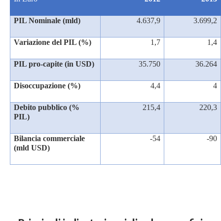
PIL Nominale (mld)
4.637,9
3.699,2
Variazione del PIL (%)
1,7
1,4
PIL pro-capite (in USD)
35.750
36.264
Disoccupazione (%)
4,4
4
Debito pubblico (%
215,4
220,3
PIL)
Bilancia commerciale
-54
-90
(mld USD)