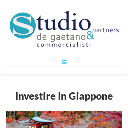
HOME
Investire
In
Giappone
CHI SIAMO
Lo Studio
I Nostri Valori