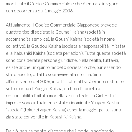
modificato il Codice Commerciale e che è entrata in vigore
con decorrenza dal 1 maggio 2006.
Attualmente, il Codice Commerciale Giapponese prevede
quattro tipo di società: la Goumei Kaisha (società in
accomandita semplice), la Goushi Kaisha (società in nome
collettivo), la Goudou Kaisha (società a responsabilità limitata)
e la Kabushiki Kaisha (società per azioni). Tutte queste società
sono considerate persone giuridiche. Nella realtà, tuttavia,
esiste anche un quinto modello societario che, pur essendo
stato abolito, di fatto sopravvive alla riforma. Sino
all’intervento del 2006, infatti, molte attività erano costituite
sotto forma di Yuugen Kaisha, un tipo di società a
responsabilità limitata modellata sulla tedesca GmbH; tali
imprese sono attualmente state rinominate Yuugen Kaisha
“speciali” (tokurei yugen Kaisha) e, per la maggior parte, sono
già state convertite in Kabushiki Kaisha.
Da ciò, naturalmente, discende che il modello societario