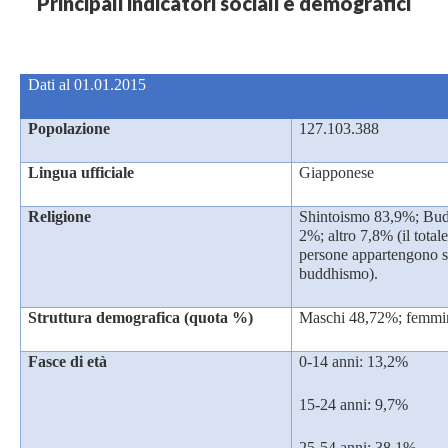
Principali indicatori sociali e demografici
Dati al 01.01.2015
Popolazione
127.103.388
Lingua ufficiale
Giapponese
Religione
Shintoismo 83,9%; Bud
2%; altro 7,8% (il tota
persone appartengono si
buddhismo).
Struttura demografica (quota %)
Maschi 48,72%; femmi
Fasce di età
0-14 anni: 13,2%
15-24 anni: 9,7%
25-54 anni: 38,1%