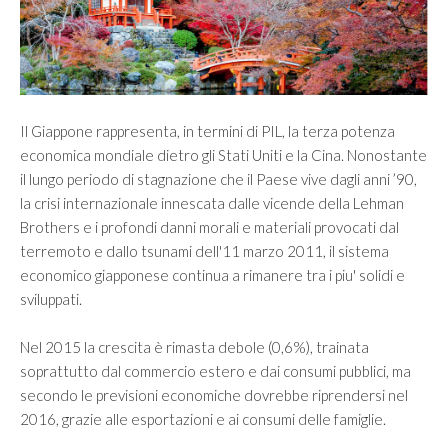
Vision
Mission
SERVIZI
Il Giappone rappresenta, in termini di PIL, la terza potenza
economica mondiale dietro gli Stati Uniti e la Cina. Nonostante
Controllo di gestione e controllo strategico
il lungo periodo di stagnazione che il Paese vive dagli anni ’90,
Finanza Aziendale
la crisi internazionale innescata dalle vicende della Lehman
Brothers e i profondi danni morali e materiali provocati dal
Internazionalizzazione
terremoto e dallo tsunami dell'11 marzo 2011, il sistema
Merger & Acquisition e valutazione d’azienda
economico giapponese continua a rimanere tra i piu' solidi e
sviluppati.
Organizzazione e Riorganizzazione Aziendale
Passaggio generazionale
Nel 2015 la crescita è rimasta debole (0,6%), trainata
soprattutto dal commercio estero e dai consumi pubblici, ma
MERCATI
secondo le previsioni economiche dovrebbe riprendersi nel
2016, grazie alle esportazioni e ai consumi delle famiglie.