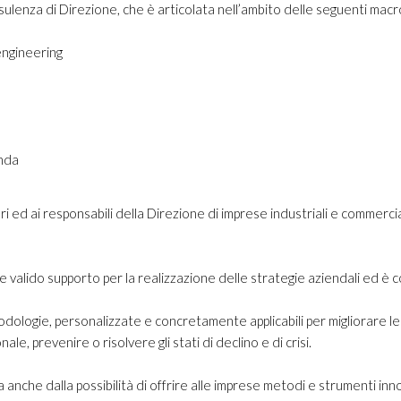
onsulenza di Direzione, che è articolata nell’ambito delle seguenti macr
engineering
enda
itori ed ai responsabili della Direzione di imprese industriali e commerc
valido supporto per la realizzazione delle strategie aziendali ed è co
todologie, personalizzate e concretamente applicabili per migliorare le
nale, prevenire o risolvere gli stati di declino e di crisi.
nche dalla possibilità di offrire alle imprese metodi e strumenti innova