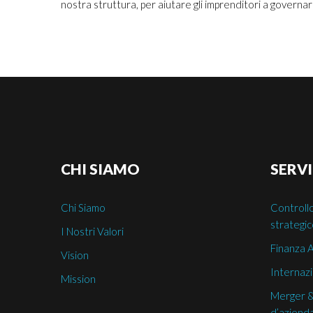
nostra struttura, per aiutare gli imprenditori a govern
CHI
SIAMO
SERVI
Chi Siamo
Controllo
strategi
I Nostri Valori
Finanza 
Vision
Internazi
Mission
Merger &
d’aziend