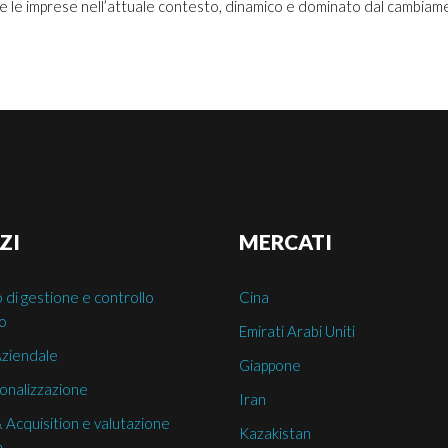
are le imprese nell’attuale contesto, dinamico e dominato dal cambiam
ZI
MERCATI
 di gestione e controllo
Cina
co
Emirati Arabi Uniti
Aziendale
Giappone
onalizzazione
Iran
 Acquisition e valutazione
Kazakistan
a