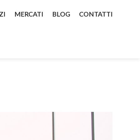
ZI
MERCATI
BLOG
CONTATTI
 gestione e controllo
Investire in Cina
Investire negli Emirati Arabi Uniti
endale
Investire in Giappone
alizzazione
Investire in Iran
quisition e valutazione
Investire in Kazakistan
one e Riorganizzazione
enerazionale