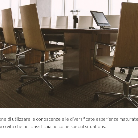
one di utilizzare le conoscenze e le diversificate esperienze maturate
oro vita che noi classifichiamo come special situations.