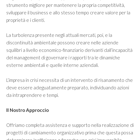
Investire in Cina
strumento migliore per mantenere la propria competitività,
Investire negli Emirati Arabi Uniti
sviluppare il business e allo stesso tempo creare valore per la
proprietà e i clienti.
Investire in Giappone
Investire in Iran
La turbolenza presente negli attuali mercati, poi, e la
discontinuità ambientale possono creare nelle aziende
Investire in Kazakistan
squilibri a livello economico-finanziario derivanti dall’incapacità
del management di governare i rapporti tra le dinamiche
BLOG
esterne ambientali e quelle interne aziendali.
CONTATTI
L’impresa in crisi necessita di un intervento di risanamento che
deve essere adeguatamente preparato, individuando azioni
da intraprendere e tempi.
Il Nostro Approccio
Offriamo completa assistenza e supporto nella realizzazione di
progetti di cambiamento organizzativo prima che questa possa
determinare inefficienze o finanche una crisi irreversibile.