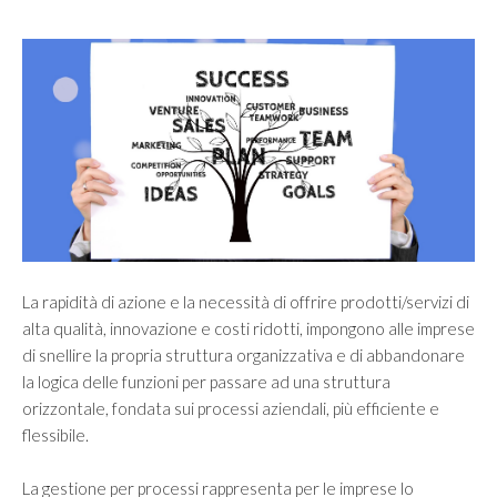
Vision
Mission
SERVIZI
Controllo di gestione e controllo strategico
Finanza Aziendale
Internazionalizzazione
Merger & Acquisition e valutazione d’azienda
La rapidità di azione e la necessità di offrire prodotti/servizi di
alta qualità, innovazione e costi ridotti, impongono alle imprese
Organizzazione e Riorganizzazione Aziendale
di snellire la propria struttura organizzativa e di abbandonare
Passaggio generazionale
la logica delle funzioni per passare ad una struttura
orizzontale, fondata sui processi aziendali, più efficiente e
flessibile.
MERCATI
La gestione per processi rappresenta per le imprese lo