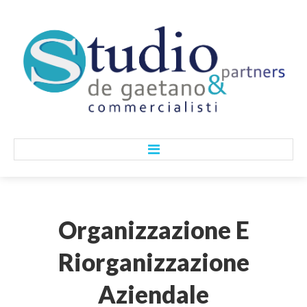
HOME
Organizzazione
E
CHI SIAMO
Riorganizzazione
Lo Studio
Aziendale
I Nostri Valori