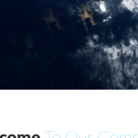
come
To
Our
Comp