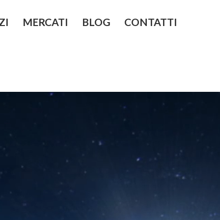
ZI
MERCATI
BLOG
CONTATTI
 gestione e controllo
Investire in Cina
Investire negli Emirati Arabi Uniti
endale
Investire in Giappone
alizzazione
Investire in Iran
quisition e valutazione
Investire in Kazakistan
one e Riorganizzazione
enerazionale