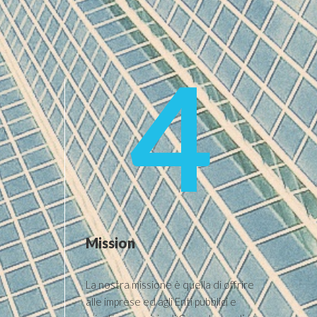
4
Mission
La nostra missione è quella di offrire
alle imprese ed agli Enti pubblici e