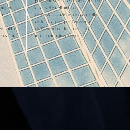
nasce
privati un servizio di Consulenza di
miglior
alto livello nell’ambito
un
dell’organizzazione, del controllo,
delle strategie per il governo
idualità il
dell’azienda e dei processi di
llenza” ma
internazionalizzazione.