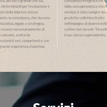
esa, piccola o grande che sia,
consulenza integrata che 
 determinanti per l’evoluzione e
dalla consapevolezza che il 
uturo delle imprese stesse.
servizio è dato sempre da 
anto, la consulenza, che sia essa
prodotto collettivo frutto
izzativa, legale o strategica,
dell’impegno di diverse indiv
 essere necessariamente di
cui fine non sia solo “l’ecce
lo elevato, svolta da
il suo stesso superamento.
essionisti seri, competenti e con
grande esperienza d’azienda.