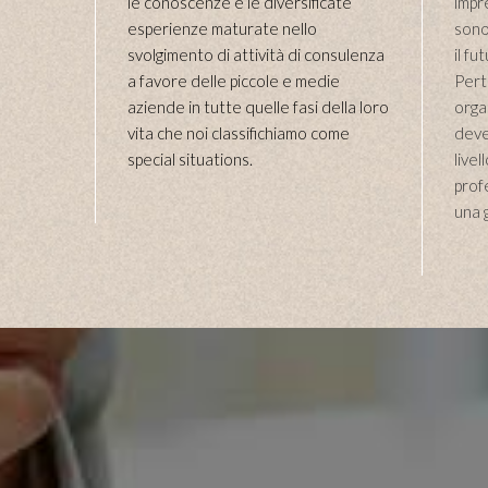
le conoscenze e le diversificate
impr
esperienze maturate nello
sono
svolgimento di attività di consulenza
il f
a favore delle piccole e medie
Pert
aziende in tutte quelle fasi della loro
organ
vita che noi classifichiamo come
deve
special situations.
livel
prof
una 