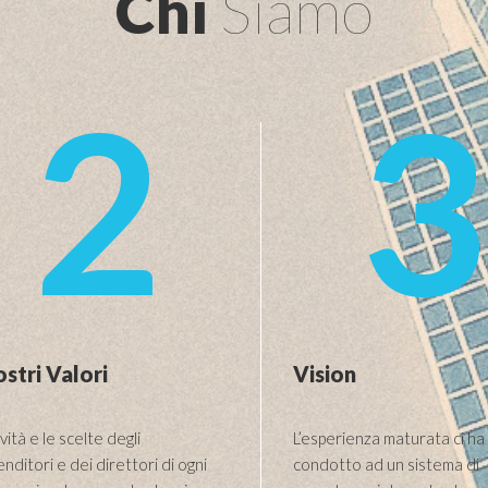
Chi
Siamo
2
3
ostri Valori
Vision
ività e le scelte degli
L’esperienza maturata ci ha
nditori e dei direttori di ogni
condotto ad un sistema di