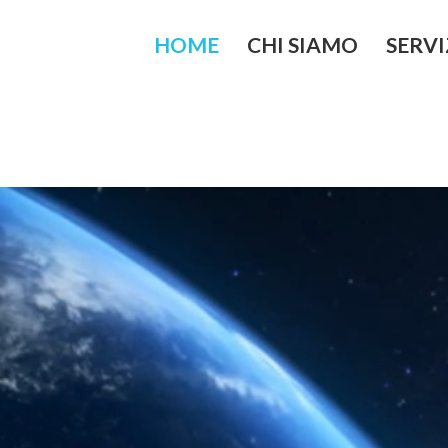
HOME
CHI SIAMO
SERVI
Lo Studio
Controllo di
strategico
I Nostri Valori
Finanza Azi
Vision
Internazion
Mission
Merger & Ac
d’azienda
Organizzazi
Aziendale
Passaggio g